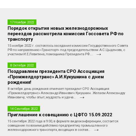
17 Ноября 2022
Порядок открытия новых железнодорожных
переездов рассмотрела комиссия Госсовета РФ по
транспорту
15 ноября 2022 г. состоялось заседание комиссии Государственного Совета
РФ по направлению «Транспорт» под председательством А.С.Цыденова, с
участием И.Е.Левитина, помощника Президента РФ….
8 Октября 2022
Поздравляем президента СРО Ассоциация
«Промжелдортранс» А.И.Кукушкина с днем
рождения!
8 октября день рождения отмечает президент СРО Ассоциация
«Промжелдортранс» Александр Иванович Кукушкин. Желаем Александру
Ивановичу, чтобы опыт, мудрость и удача…
14 Сентября 2022
Приглашение к совещанию с ЦФТО 15.09.2022
15 сентября 2022 года в 9:00, в формате видеоконференции, состоится
совещание по взаимодействию предприятиq промышленного
железнодорожного транспорта, входящих в состав…