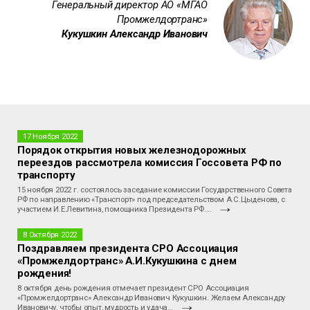
Генеральный директор АО «МГАО
Промжелдортранс»
Кукушкин Александр Иванович
17 Ноября 2022
Порядок открытия новых железнодорожных
переездов рассмотрела комиссия Госсовета РФ по
транспорту
15 ноября 2022 г. состоялось заседание комиссии Государственного Совета
РФ по направлению «Транспорт» под председательством А.С.Цыденова, с
участием И.Е.Левитина, помощника Президента РФ….
8 Октября 2022
Поздравляем президента СРО Ассоциация
«Промжелдортранс» А.И.Кукушкина с днем
рождения!
8 октября день рождения отмечает президент СРО Ассоциация
«Промжелдортранс» Александр Иванович Кукушкин. Желаем Александру
Ивановичу, чтобы опыт, мудрость и удача…