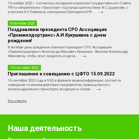
15 ноября 2022 г. состоялось заседание комиссии Государственного Совета
РФ по направлению «Транспорт» под председательством А.С.Цыденова, с
участием И.Е.Левитина, помощника Президента РФ….
8 Октября 2022
Поздравляем президента СРО Ассоциация
«Промжелдортранс» А.И.Кукушкина с днем
рождения!
8 октября день рождения отмечает президент СРО Ассоциация
«Промжелдортранс» Александр Иванович Кукушкин. Желаем Александру
Ивановичу, чтобы опыт, мудрость и удача…
14 Сентября 2022
Приглашение к совещанию с ЦФТО 15.09.2022
15 сентября 2022 года в 9:00, в формате видеоконференции, состоится
совещание по взаимодействию предприятиq промышленного
железнодорожного транспорта, входящих в состав…
Все новости
Наша деятельность