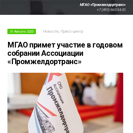
МГАО «Промжелдортранс»
+7 (495) 660-54-33
,
Новости
Пресс-центр
31 Августа 2020
МГАО примет участие в годовом
собрании Ассоциации
«Промжелдортранс»