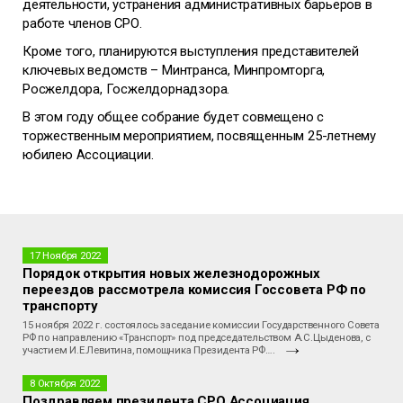
деятельности, устранения административных барьеров в
работе членов СРО.
Кроме того, планируются выступления представителей
ключевых ведомств – Минтранса, Минпромторга,
Росжелдора, Госжелдорнадзора.
В этом году общее собрание будет совмещено с
торжественным мероприятием, посвященным 25-летнему
юбилею Ассоциации.
17 Ноября 2022
Порядок открытия новых железнодорожных
переездов рассмотрела комиссия Госсовета РФ по
транспорту
15 ноября 2022 г. состоялось заседание комиссии Государственного Совета
РФ по направлению «Транспорт» под председательством А.С.Цыденова, с
участием И.Е.Левитина, помощника Президента РФ….
8 Октября 2022
Поздравляем президента СРО Ассоциация