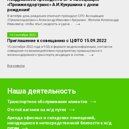
«Промжелдортранс» А.И.Кукушкина с днем
рождения!
8 октября день рождения отмечает президент СРО Ассоциация
«Промжелдортранс» Александр Иванович Кукушкин. Желаем Александру
Ивановичу, чтобы опыт, мудрость и удача…
14 Сентября 2022
Приглашение к совещанию с ЦФТО 15.09.2022
15 сентября 2022 года в 9:00, в формате видеоконференции, состоится
совещание по взаимодействию предприятиq промышленного
железнодорожного транспорта, входящих в состав…
Все новости
Наша деятельность
Транспортное обслуживание клиентов
Отстой вагонов на ж/д путях
Аренда офисных и складских помещений,
находящихся в непосредственной близости к ж/д
путям