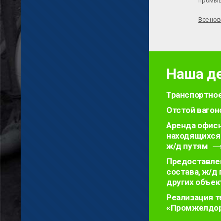
промыш
Все но
Наша д
Транспортное
Отстой вагон
Аренда офисн
находящихся 
ж/д путям
Предоставлен
состава, ж/д
других объе
Реализация 
«Промжелдор