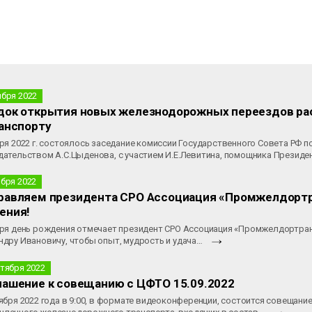
ября 2022
док открытия новых железнодорожных переездов ра
анспорту
ря 2022 г. состоялось заседание комиссии Государственного Совета РФ 
дательством А.С.Цыденова, с участием И.Е.Левитина, помощника Президе
ября 2022
равляем президента СРО Ассоциация «Промжелдортра
ения!
бря день рождения отмечает президент СРО Ассоциация «Промжелдортра
ндру Ивановичу, чтобы опыт, мудрость и удача…
нтября 2022
лашение к совещанию с ЦФТО 15.09.2022
ября 2022 года в 9:00, в формате видеоконференции, состоится совещан