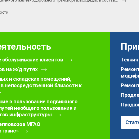
ленного железнодорожного транспорта, входящих в состав…
вости
еятельность
При
 обслуживание клиентов
Технич
ов на ж/д путях
Ремонт
модиф
ых и складских помещений,
в непосредственной близости к
Ремонт
Продле
ие в пользование подвижного
Продаж
 путей необщего пользования и
ктов инфраструктуры
Стат
тепловозов МГАО
транс»