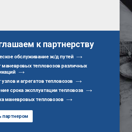
глашаем к партнерству
еское обслуживание ж/д путей
 маневровых тепловозов различных
икаций
 узлов и агрегатов тепловозов
ние срока эксплуатации тепловоза
а маневровых тепловозов
ь партнером