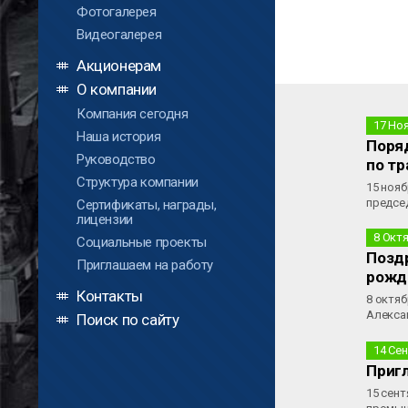
Фотогалерея
Видеогалерея
Акционерам
О компании
Компания сегодня
17 Но
Наша история
Поря
Руководство
по тр
Структура компании
15 нояб
предсе
Сертификаты, награды,
лицензии
8 Окт
Социальные проекты
Позд
Приглашаем на работу
рожд
Контакты
8 октя
Алекса
Поиск по сайту
14 Се
Приг
15 сент